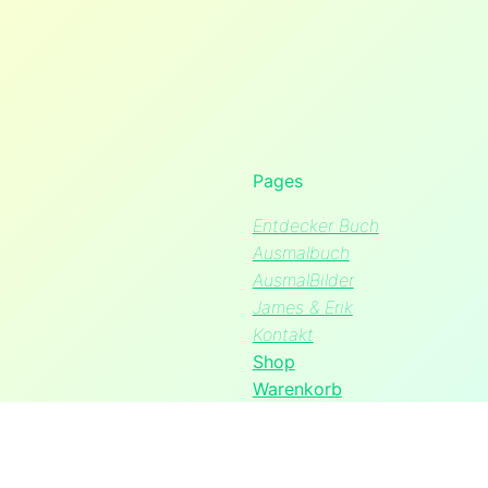
Pages
Entdecker Buch
Ausmalbuch
AusmalBilder
James & Erik
Kontakt
Shop
Warenkorb