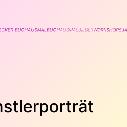
ECKER BUCH
AUSMALBUCH
AUSMALBILDER
WORKSHOPS
JA
stlerporträt