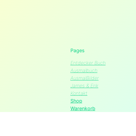
Pages
Entdecker Buch
Ausmalbuch
AusmalBilder
James & Erik
Kontakt
Shop
Warenkorb